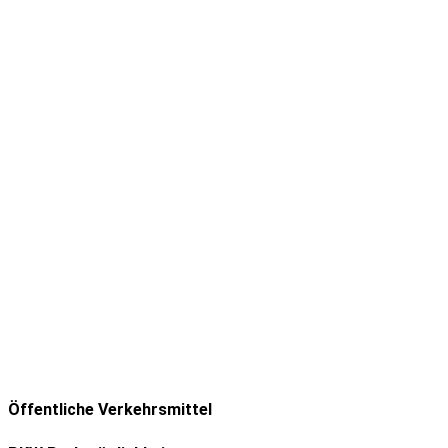
Öffentliche Verkehrsmittel