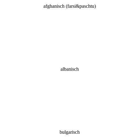
afghanisch (farsi&paschtu)
albanisch
bulgarisch