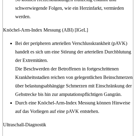
schwerwiegende Folgen, wie ein Herzinfarkt, vermieden
werden.
Knöchel-Arm-Index Messung (ABI) [IGeL]
Bei der peripheren arteriellen Verschlusskrankheit (pAVK)
handelt es sich um eine Störung der arteriellen Durchblutung
der Extremitäten.
Die Beschwerden der Betroffenen in fortgeschrittenen
Krankheitsstadien reichen von gelegentlichen Beinschmerzen
über belastungsabhängige Schmerzen mit Einschränkung der
Gehstrecke bis hin zur amputationspflichtigen Gangrän.
Durch eine Knöchel-Arm-Index Messung können Hinweise
auf das Vorliegen auf eine pAVK entstehen.
Ultraschall-Diagnostik