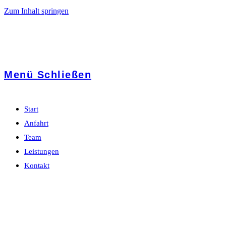
Zum Inhalt springen
Menü
Schließen
Start
Anfahrt
Team
Leistungen
Kontakt
mino
sweetyspin
slota
playjonny
trickz
croco
slotshammer
chickenroad
glorycasino
roulettino
1
retrozino
888starz
playjonny
bass
big
chicken
chicken
king
spino
win
casino
kasyno
slots
casino
game
red
casino
login
bet
clash
road
road
johnnie
gambino
spirit
casino
casino
casino
game
casino