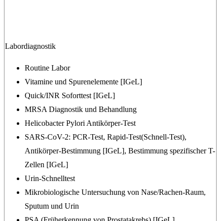
Labordiagnostik
Routine Labor
Vitamine und Spurenelemente [IGeL]
Quick/INR Soforttest [IGeL]
MRSA Diagnostik und Behandlung
Helicobacter Pylori Antikörper-Test
SARS-CoV-2: PCR-Test, Rapid-Test(Schnell-Test),
Antikörper-Bestimmung [IGeL], Bestimmung spezifischer T-
Zellen [IGeL]
Urin-Schnelltest
Mikrobiologische Untersuchung von Nase/Rachen-Raum,
Sputum und Urin
PSA (Früherkennung von Prostatakrebs) [IGeL]