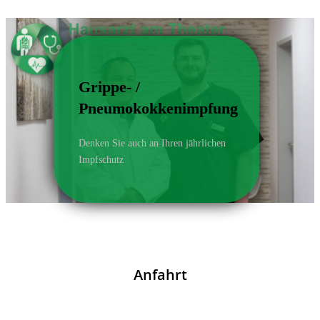
Grippe- /
Pneumokokkenimpfung
Denken Sie auch an Ihren jährlichen
Impfschutz
Anfahrt