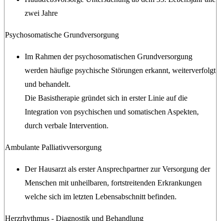
zwei Jahre
Psychosomatische Grundversorgung
Im Rahmen der psychosomatischen Grundversorgung
werden häufige psychische Störungen erkannt, weiterverfolgt
und behandelt.
Die Basistherapie gründet sich in erster Linie auf die
Integration von psychischen und somatischen Aspekten,
durch verbale Intervention.
Ambulante Palliativversorgung
Der Hausarzt als erster Ansprechpartner zur Versorgung der
Menschen mit unheilbaren, fortstreitenden Erkrankungen
welche sich im letzten Lebensabschnitt befinden.
Herzrhythmus - Diagnostik und Behandlung