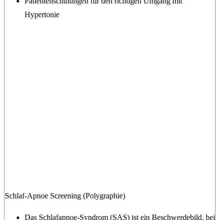
Patientenschulungen für den richtigen Umgang mit
Hypertonie
Schlaf-Apnoe Screening (Polygraphie)
Das Schlafapnoe-Syndrom (SAS) ist ein Beschwerdebild, bei